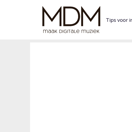
Ga
naar
Tips voor 
de
inhoud