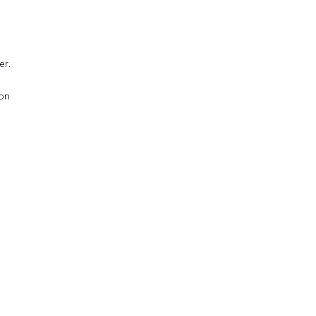
er.
ron