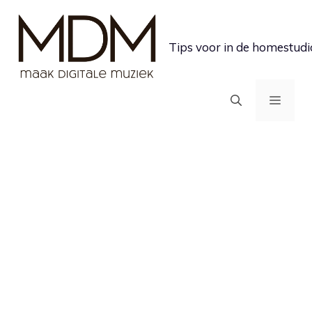
Ga
naar
Tips voor in de homestudi
de
inhoud
MEN