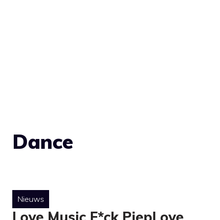
Dance
Nieuws
Love Music F*ck PiepLove