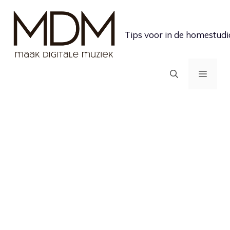
Ga
naar
Tips voor in de homestudi
de
inhoud
MEN