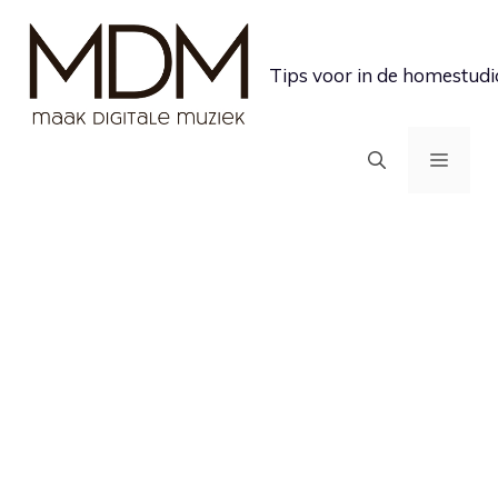
Ga
naar
Tips voor in de homestudi
de
inhoud
MEN