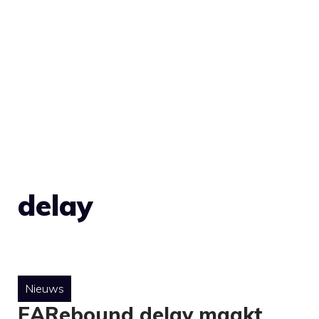
delay
Nieuws
EARebound delay maakt