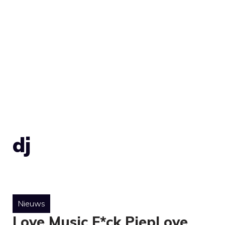
dj
Nieuws
Love Music F*ck PiepLove