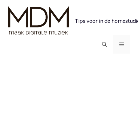
Ga
naar
Tips voor in de homestudi
de
inhoud
MEN