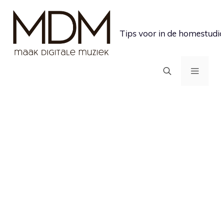
Ga
naar
Tips voor in de homestudi
de
inhoud
MEN