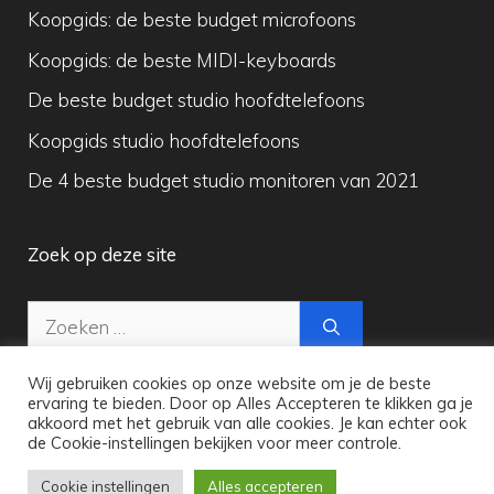
Koopgids: de beste budget microfoons
Koopgids: de beste MIDI-keyboards
De beste budget studio hoofdtelefoons
Koopgids studio hoofdtelefoons
De 4 beste budget studio monitoren van 2021
Zoek op deze site
Zoek
naar:
Wij gebruiken cookies op onze website om je de beste
ervaring te bieden. Door op Alles Accepteren te klikken ga je
akkoord met het gebruik van alle cookies. Je kan echter ook
de Cookie-instellingen bekijken voor meer controle.
Copyright © 2026 Maak Digitale Muziek
Cookie instellingen
Alles accepteren