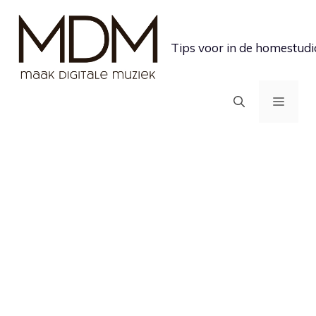
Ga
naar
Tips voor in de homestudi
de
inhoud
MEN