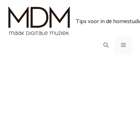
Ga
naar
Tips voor in de homestudi
de
inhoud
MEN