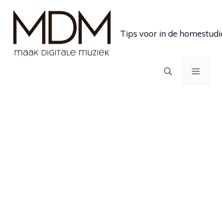
Ga
naar
Tips voor in de homestudi
de
inhoud
MEN