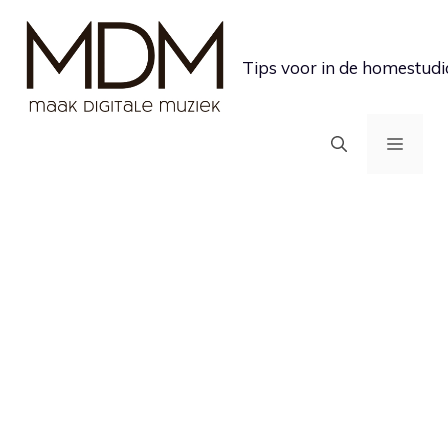
Ga
naar
Tips voor in de homestudi
de
inhoud
MEN