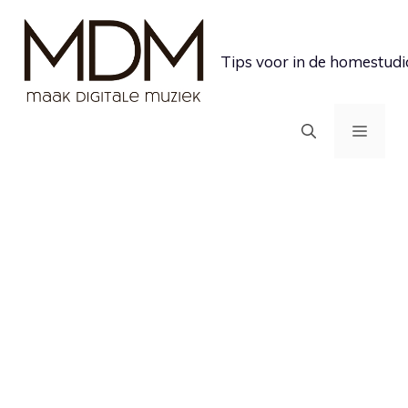
Ga
naar
Tips voor in de homestudi
de
inhoud
MEN