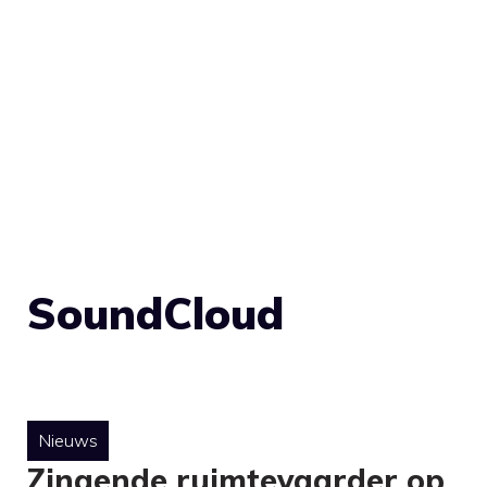
SoundCloud
Nieuws
Zingende ruimtevaarder op