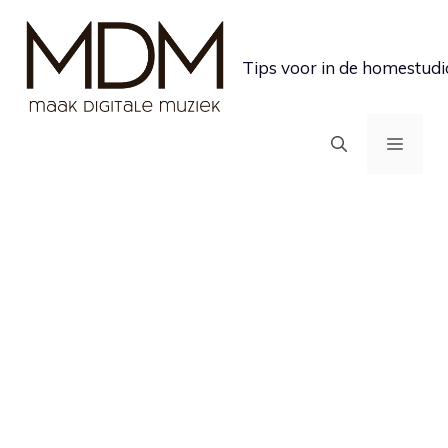
Ga
naar
Tips voor in de homestudi
de
inhoud
MEN