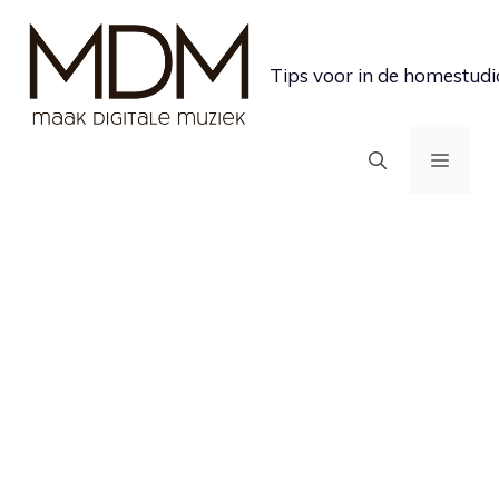
Ga
naar
Tips voor in de homestudi
de
inhoud
MEN