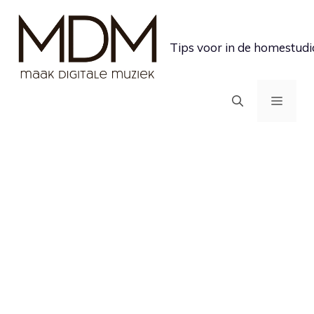
Ga
naar
Tips voor in de homestudi
de
inhoud
MEN