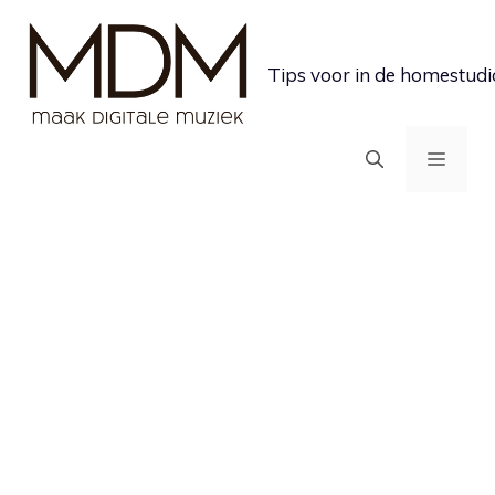
Ga
naar
Tips voor in de homestudi
de
inhoud
MEN