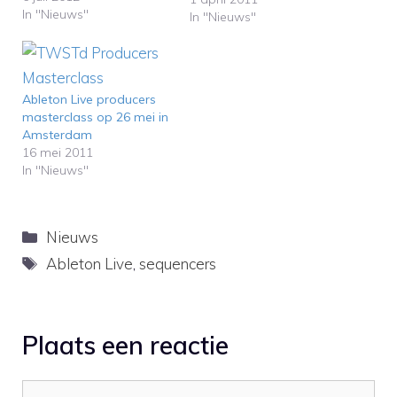
In "Nieuws"
gebruikers van (het
In "Nieuws"
prijzige) Max for Live,
maar met een beetje
creativiteit kan dit ook
zonder Max for Live. De
Ableton Live producers
Belgische minimal techno
masterclass op 26 mei in
en elektro-artiest Aurex
Amsterdam
DJ heeft hiervoor een
16 mei 2011
viertal…
In "Nieuws"
Categorieën
Nieuws
Tags
Ableton Live
,
sequencers
Plaats een reactie
Reactie