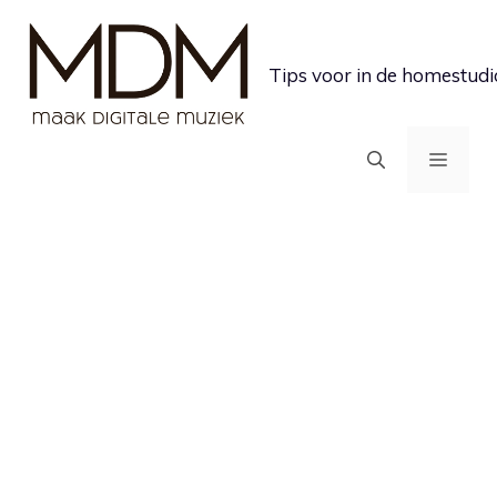
Ga
naar
Tips voor in de homestudi
de
inhoud
MEN