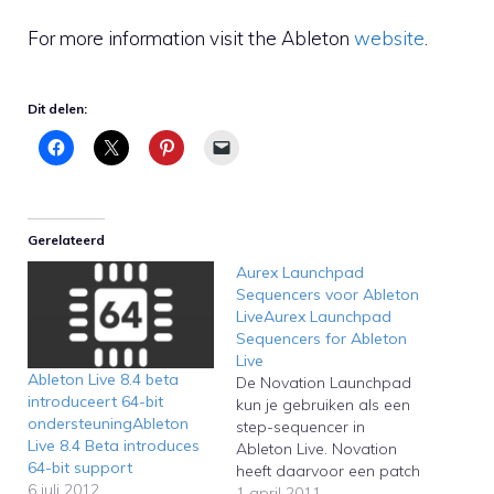
For more information visit the Ableton
website
.
Dit delen:
Gerelateerd
Aurex Launchpad
Sequencers voor Ableton
LiveAurex Launchpad
Sequencers for Ableton
Live
Ableton Live 8.4 beta
De Novation Launchpad
introduceert 64-bit
kun je gebruiken als een
ondersteuningAbleton
step-sequencer in
Live 8.4 Beta introduces
Ableton Live. Novation
64-bit support
heeft daarvoor een patch
6 juli 2012
uitgebracht voor
1 april 2011