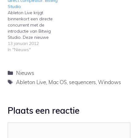
direct competitor: Bitwig
features is available now
DubSpot uitgelegd in de
Studio
on the new Ableton
onderstaande video.
Ableton Live krijgt
website.
Ableton Live 9…
binnenkort een directe
concurrent met de
introductie van Bitwig
Studio. Deze nieuwe
sequencer lijkt als twee
13 januari 2012
druppels water op
In "Nieuws"
Ableton Live.Ableton Live
will soon get a direct
competitor with the
Categorieën
Nieuws
introduction of Bitwig
Studio. The interface of
Tags
Ableton Live
,
Mac OS
,
sequencers
,
Windows
the new sequencer looks
similar to Ableton Live's.
Plaats een reactie
Reactie