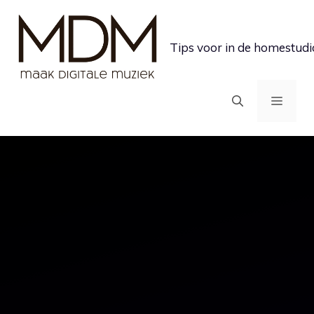
Ga
naar
Tips voor in de homestudi
de
inhoud
MEN