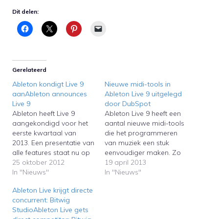
Dit delen:
Gerelateerd
Ableton kondigt Live 9
Nieuwe midi-tools in
aanAbleton announces
Ableton Live 9 uitgelegd
Live 9
door DubSpot
Ableton heeft Live 9
Ableton Live 9 heeft een
aangekondigd voor het
aantal nieuwe midi-tools
eerste kwartaal van
die het programmeren
2013. Een presentatie van
van muziek een stuk
alle features staat nu op
eenvoudiger maken. Zo
de website van
25 oktober 2012
heeft Live nu een
19 april 2013
Ableton.Ableton has
In "Nieuws"
automatische legato tool,
In "Nieuws"
announced that Live 9 will
een reverse tool en een
Ableton Live krijgt directe
be released in the first
tool om akkoorden te
concurrent: Bitwig
quarter of 2013. A
veranderen in een
StudioAbleton Live gets
presentation of all
inversie. Dit wordt door