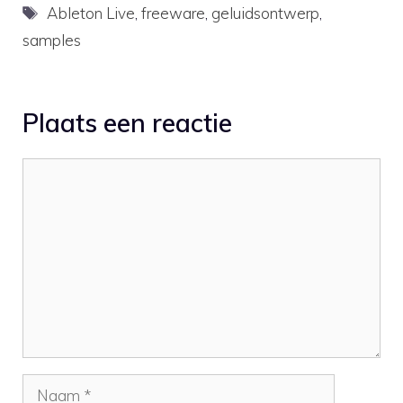
ac continues his
Tags
Ableton Live
,
freeware
,
geluidsontwerp
,
production of free Live
samples
Packs for Ableton Live.…
Plaats een reactie
Reactie
Naam