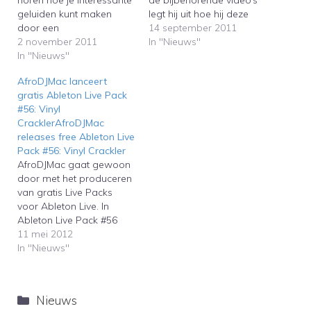
geluiden kunt maken
legt hij uit hoe hij deze
door een
inzet voor zijn
14 september 2011
kinderkeyboardje uit de
2 november 2011
muziek.AfroDjMac
In "Nieuws"
jaren tachtig te
In "Nieuws"
regularly releases free
samplen.The New York
Ableton Live Racks. In the
AfroDJMac lanceert
based DJ AfroDJMac
accompanying videos he
gratis Ableton Live Pack
continues to upload his
explains how he uses
#56: Vinyl
sampled instruments for
them in his music.
CracklerAfroDJMac
Ableton Live. This time
releases free Ableton Live
you can see and hear
Pack #56: Vinyl Crackler
how he creates
AfroDJMac gaat gewoon
interesting sounds…
door met het produceren
van gratis Live Packs
voor Ableton Live. In
Ableton Live Pack #56
vind je een handige Live
11 mei 2012
Rack om gekraak aan je
In "Nieuws"
samples toe te voegen,
alsof ze afkomstig zijn
van oude
Categorieën
Nieuws
langspeelplaten.AfroDJM