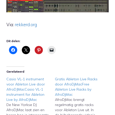
Via:
rekkerd.org
Dit delen:
Gerelateerd
Casio VL-1 instrument
Gratis Ableton Live Racks
voor Ableton Live door
door AfroDjMacFree
AfroDJMacCasio VL-1
Ableton Live Racks by
instrument for Ableton
AfroDjMac
Live by AfroDJMac
AfroDjMac brengt
De New Yorkse DJ
regelmatig gratis racks
AfroDJMac laat zien en
voor Ableton Live uit. In
horen hoe je interessante
de bijbehorende video’s