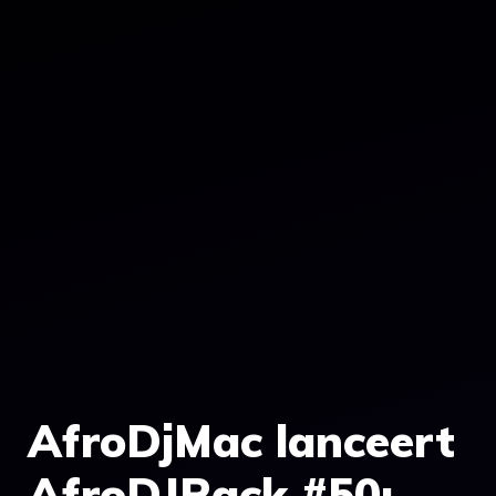
AfroDjMac lanceert
AfroDJRack #50: