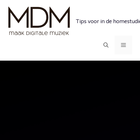
Ga
naar
Tips voor in de homestudi
de
inhoud
MEN