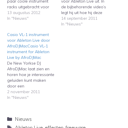
paar coole instrument
voor Ableton Live uit. In
racks uitgebracht voor
de bijbehorende video’s
Ableton Live. De samples
13 augustus 2012
legt hij uit hoe hij deze
komen van de Moog
In "Nieuws"
inzet voor zijn
14 september 2011
Minitaur, een heel vette
muziek.AfroDjMac
In "Nieuws"
bassynthesizer.AfroDJMac
regularly releases free
Casio VL-1 instrument
in collaboration with
Ableton Live Racks. In the
voor Ableton Live door
Francis Preve released
accompanying videos he
AfroDJMacCasio VL-1
some cool instrument
explains how he uses
instrument for Ableton
racks for Ableton Live
them in his music.
Live by AfroDJMac
again. The samples are
De New Yorkse DJ
recorded from the Moog
AfroDJMac laat zien en
Minitaur,…
horen hoe je interessante
geluiden kunt maken
door een
kinderkeyboardje uit de
2 november 2011
jaren tachtig te
In "Nieuws"
samplen.The New York
based DJ AfroDJMac
continues to upload his
Categorieën
Nieuws
sampled instruments for
Ableton Live. This time
Tags
Ableton Live
,
effecten
,
freeware
,