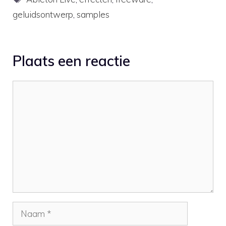
you can see and hear
geluidsontwerp
,
samples
how he creates
interesting sounds…
Plaats een reactie
Reactie
Naam