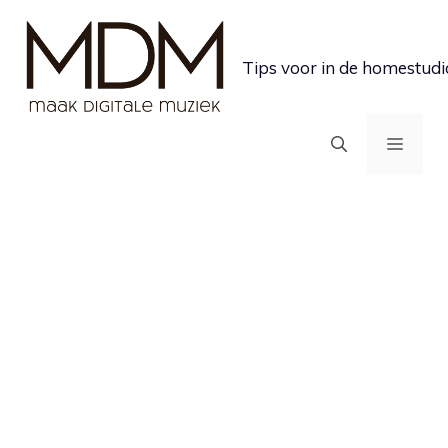
Ga
naar
Tips voor in de homestudi
de
inhoud
MEN