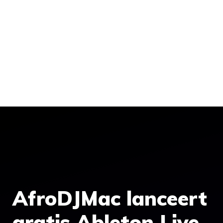
AfroDJMac lanceert
gratis Ableton Live