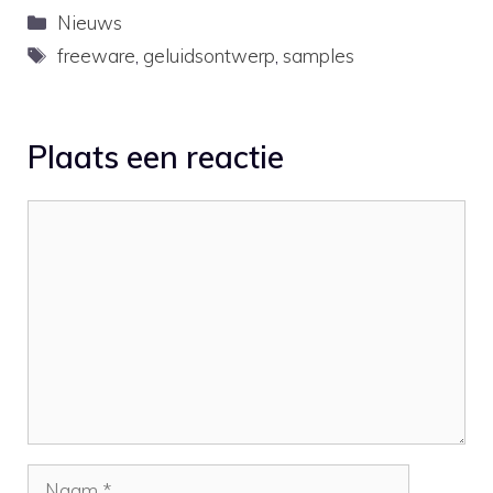
the…
Categorieën
Nieuws
Tags
freeware
,
geluidsontwerp
,
samples
Plaats een reactie
Reactie
Naam