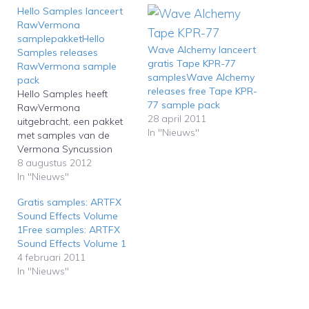
Hello Samples lanceert
RawVermona
samplepakketHello
Wave Alchemy lanceert
Samples releases
gratis Tape KPR-77
RawVermona sample
samplesWave Alchemy
pack
releases free Tape KPR-
Hello Samples heeft
77 sample pack
RawVermona
28 april 2011
uitgebracht, een pakket
In "Nieuws"
met samples van de
Vermona Syncussion
DRM-1. De 1.700 samples
8 augustus 2012
van deze analoge
In "Nieuws"
drummachine zijn
Gratis samples: ARTFX
ondergebracht in 154
Sound Effects Volume
instrumenten voor Native
1Free samples: ARTFX
Instruments Kontakt, 54
Sound Effects Volume 1
kits voor NI Machine en
4 februari 2011
25 MPC 1000/2500
In "Nieuws"
kits.Hello Samples has
released RawVermona, a
package with samples of