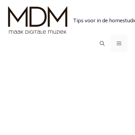
Ga
naar
Tips voor in de homestudi
de
inhoud
MEN