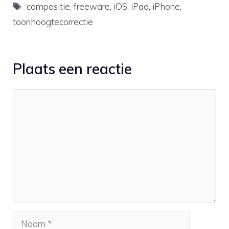
op de iPad, maar het
Tags
compositie
,
freeware
,
iOS
,
iPad
,
iPhone
,
bijzondere aan GMS is
toonhoogtecorrectie
dat deze midi-
kloksignalen kan
verzenden en ontvangen.
…
Plaats een reactie
Reactie
Naam