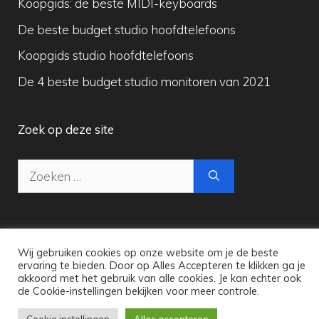
Koopgids: de beste MIDI-keyboards
De beste budget studio hoofdtelefoons
Koopgids studio hoofdtelefoons
De 4 beste budget studio monitoren van 2021
Zoek op deze site
Zoek
naar:
Wij gebruiken cookies op onze website om je de beste
Copyright © 2026 Maak Digitale Muziek
ervaring te bieden. Door op Alles Accepteren te klikken ga je
akkoord met het gebruik van alle cookies. Je kan echter ook
de Cookie-instellingen bekijken voor meer controle.