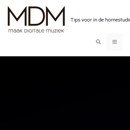
Ga
naar
Tips voor in de homestudi
de
inhoud
MEN