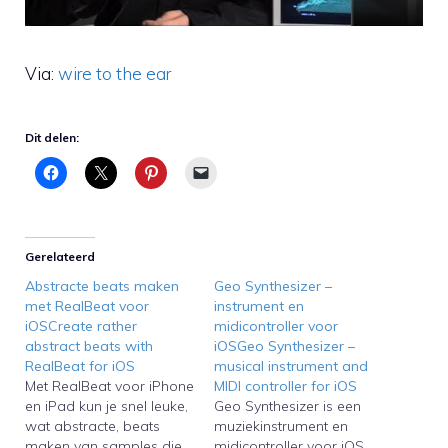
Via:
wire to the ear
Dit delen:
Gerelateerd
Abstracte beats maken
Geo Synthesizer –
met RealBeat voor
instrument en
iOSCreate rather
midicontroller voor
abstract beats with
iOSGeo Synthesizer –
RealBeat for iOS
musical instrument and
Met RealBeat voor iPhone
MIDI controller for iOS
en iPad kun je snel leuke,
Geo Synthesizer is een
wat abstracte, beats
muziekinstrument en
maken van samples die
midicontroller voor iOS