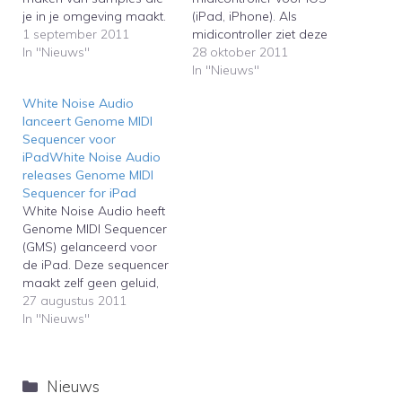
je in je omgeving maakt.
(iPad, iPhone). Als
Deze app lijkt vooral
1 september 2011
midicontroller ziet deze
handig voor de iPhone
In "Nieuws"
app er zeer expressief uit,
28 oktober 2011
omdat deze
zie de onderstaande
In "Nieuws"
gemakkelijker
video’s. In de eerste video
White Noise Audio
hanteerbaar is tijdens het
worden de presets van
lanceert Genome MIDI
maken van de
Geo Synthesizer
Sequencer voor
opnames.With RealBeat
gedemonstreerd, in de
iPadWhite Noise Audio
for iPhone and iPad you
tweede video kun je een
releases Genome MIDI
can quickly create…
demonstratie zien van
Sequencer for iPad
Geo Synthesizer als
White Noise Audio heeft
midicontroller van…
Genome MIDI Sequencer
(GMS) gelanceerd voor
de iPad. Deze sequencer
maakt zelf geen geluid,
maar kan andere
27 augustus 2011
hardware als
In "Nieuws"
synthesizers en
drummachines aansturen
met midi. Er bestaan al
Categorieën
Nieuws
andere midi-sequencers