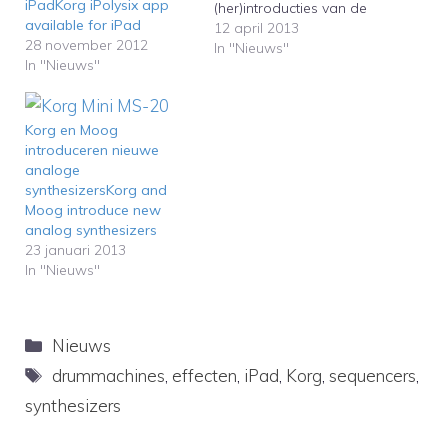
iPadKorg iPolysix app
(her)introducties van de
available for iPad
afgelopen jaren op het
12 april 2013
28 november 2012
gebied van de analoge
In "Nieuws"
In "Nieuws"
synthesizers. Dit gaat al
een regelrechte hit
worden, maar de
hardwarefabrikant heeft
Korg en Moog
geen behoefte om op zijn
introduceren nieuwe
lauweren te rusten.
analoge
Aanstaande zomer zal
synthesizersKorg and
Korg de Volca series
Moog introduce new
introduceren,…
analog synthesizers
23 januari 2013
In "Nieuws"
Categorieën
Nieuws
Tags
drummachines
,
effecten
,
iPad
,
Korg
,
sequencers
,
synthesizers