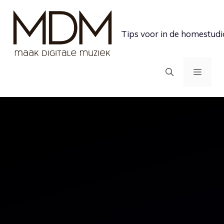
Ga
naar
Tips voor in de homestudi
de
inhoud
MEN