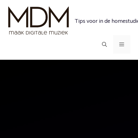
Ga
naar
Tips voor in de homestudi
de
inhoud
MEN