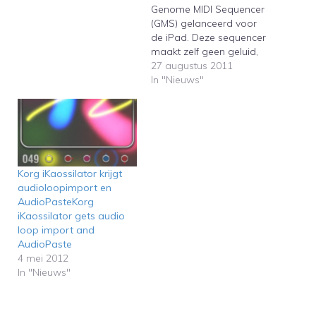
Genome MIDI Sequencer
(GMS) gelanceerd voor
de iPad. Deze sequencer
maakt zelf geen geluid,
maar kan andere
27 augustus 2011
hardware als
In "Nieuws"
synthesizers en
drummachines aansturen
met midi. Er bestaan al
andere midi-sequencers
op de iPad, maar het
bijzondere aan GMS is
Korg iKaossilator krijgt
dat deze midi-
audioloopimport en
kloksignalen kan
AudioPasteKorg
verzenden en ontvangen.
iKaossilator gets audio
…
loop import and
AudioPaste
4 mei 2012
In "Nieuws"