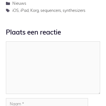
Categorieën
Nieuws
Tags
iOS
,
iPad
,
Korg
,
sequencers
,
synthesizers
Plaats een reactie
Reactie
Naam