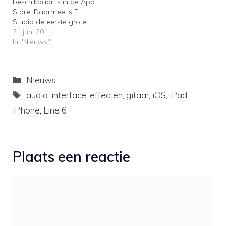
beschikbaar is in de App
Store. Daarmee is FL
Studio de eerste grote
sequencer die nu
21 juni 2011
gedeeltelijke integratie
In "Nieuws"
biedt met de iPad,
iPhone, en iPod touch. Er
bestaan twee
Categorieën
Nieuws
verschillende versies: FL
Studio Mobile HD voor de
Tags
audio-interface
,
effecten
,
gitaar
,
iOS
,
iPad
,
iPad en FL Studio…
iPhone
,
Line 6
Plaats een reactie
Reactie