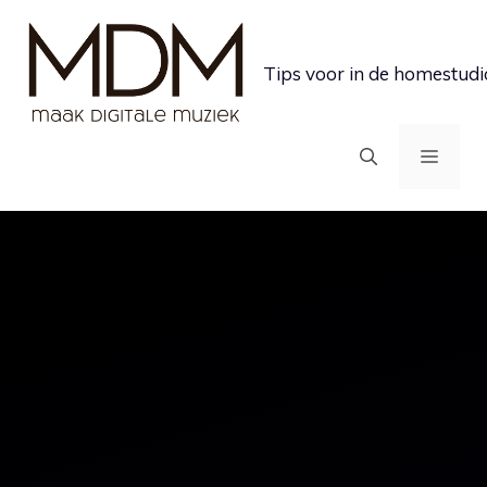
Ga
naar
Tips voor in de homestudi
de
inhoud
MEN