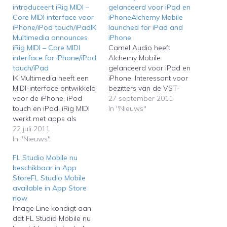
introduceert iRig MIDI –
gelanceerd voor iPad en
Core MIDI interface voor
iPhoneAlchemy Mobile
iPhone/iPod touch/iPadIK
launched for iPad and
Multimedia announces
iPhone
iRig MIDI – Core MIDI
Camel Audio heeft
interface for iPhone/iPod
Alchemy Mobile
touch/iPad
gelanceerd voor iPad en
IK Multimedia heeft een
iPhone. Interessant voor
MIDI-interface ontwikkeld
bezitters van de VST-
voor de iPhone, iPod
versie van Alchemy is dat
27 september 2011
touch en iPad. iRig MIDI
de synthesizer via de
In "Nieuws"
werkt met apps als
iPad of iPhone kan
Garageband die
22 juli 2011
worden bediend.Camel
ondersteuning bieden
In "Nieuws"
Audio has launched
voor Core MIDI.IK
Alchemy Mobile for iPad
FL Studio Mobile nu
Multimedia has designed
and iPhone. Interesting
beschikbaar in App
a MIDI interface for the
for owners of the VST
StoreFL Studio Mobile
iPhone, iPod touch and
version of Alchemy is
available in App Store
iPad. iRig MIDI works with
that…
now
apps like Garageband
Image Line kondigt aan
that support Core MIDI.
dat FL Studio Mobile nu