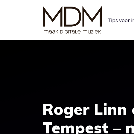
Ga
naar
Tips voor 
de
inhoud
Roger Linn
Tempest – 