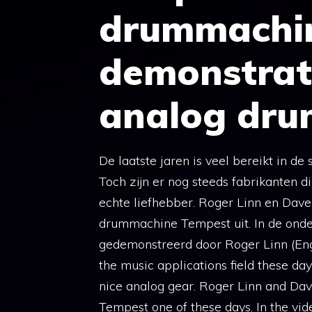
drummachin
demonstrat
analog dru
De laatste jaren is veel bereikt in d
Toch zijn er nog steeds fabrikanten 
echte liefhebber. Roger Linn en Da
drummachine Tempest uit. In de ond
gedemonstreerd door Roger Linn (Eng
the music applications field these da
nice analog gear. Roger Linn and Da
Tempest one of these days. In the v