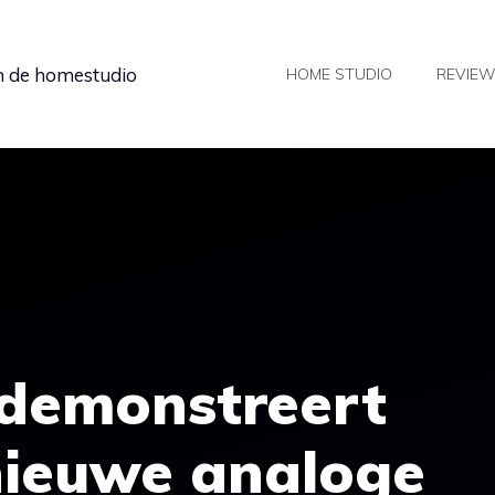
in de homestudio
HOME STUDIO
REVIE
 demonstreert
nieuwe analoge