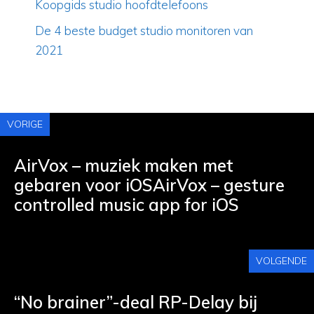
Koopgids studio hoofdtelefoons
De 4 beste budget studio monitoren van
2021
VORIGE
AirVox – muziek maken met
gebaren voor iOSAirVox – gesture
controlled music app for iOS
VOLGENDE
“No brainer”-deal RP-Delay bij