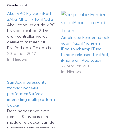
Gerelateerd
Akai MPC Fly voor iPad
2Akai MPC Fly for iPad 2
Akai introduceert de MPC
Fly voor de iPad 2. De
drumcontroller wordt
AmpliTube Fender nu ook
geleverd met een MPC
voor iPad, iPhone en
Fly iPad app. De app is
iPod touchAmpliTube
ontwikkeld door
20 januari 2012
Fender released for iPad,
Retronyms, de makers
In "Nieuws"
iPhone en iPod touch
van de app Tabletop.
22 februari 2011
Akai introduces the MPC
In "Nieuws"
Fly for the iPad 2. The
drum controller comes
SunVox: interessante
with an MPC Fly iPad
tracker voor vele
app.…
platformenSunVox:
interesting multi platform
tracker
Deze hadden we even
gemist. SunVox is een
modulaire tracker van de
Russische softwaremaker