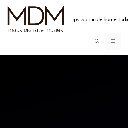
Ga
naar
Tips voor in de homestudi
de
inhoud
MEN