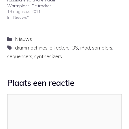
Warmplace. De tracker
beschikt over diverse
19 augustus 2011
synthesizers, een sampler
In "Nieuws"
en effecten. Het aardige
van SunVox is dat deze
op veel platformen
Categorieën
Nieuws
beschikbaar is. Zo is er
ondersteuning voor
Tags
drummachines
,
effecten
,
iOS
,
iPad
,
samplers
,
Windows, Linux, Mac OS
sequencers
,
synthesizers
X, Windows Mobile,
PalmOS,…
Plaats een reactie
Reactie