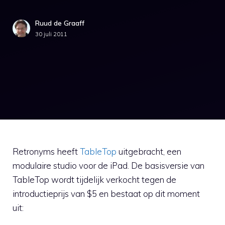
Ruud de Graaff
30 juli 2011
Retronyms heeft
TableTop
uitgebracht, een
modulaire studio voor de iPad. De basisversie van
TableTop wordt tijdelijk verkocht tegen de
introductieprijs van $5 en bestaat op dit moment
uit: