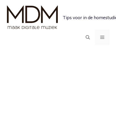
Ga
naar
Tips voor in de homestudi
de
inhoud
MEN