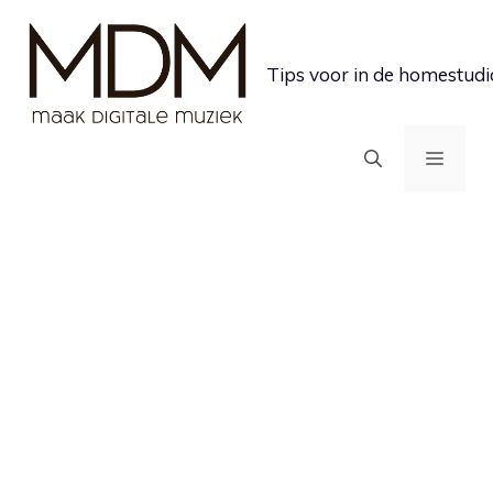
Ga
naar
Tips voor in de homestudi
de
inhoud
MEN