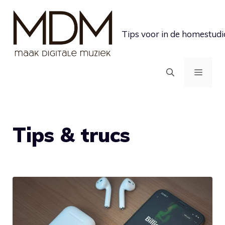
Ga
naar
Tips voor in de homestudi
de
inhoud
MEN
Tips & trucs