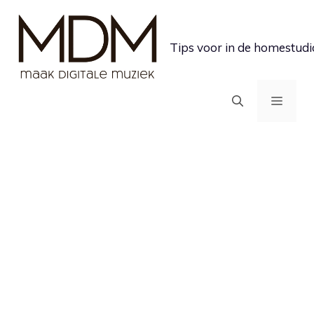
Ga
naar
Tips voor in de homestudi
de
inhoud
MEN