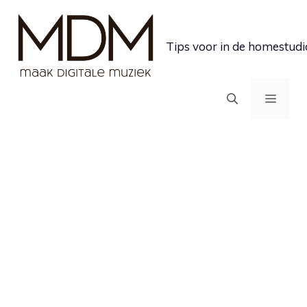
Ga
naar
Tips voor in de homestudi
de
inhoud
MEN