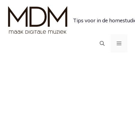
Ga
naar
Tips voor in de homestudi
de
inhoud
MEN