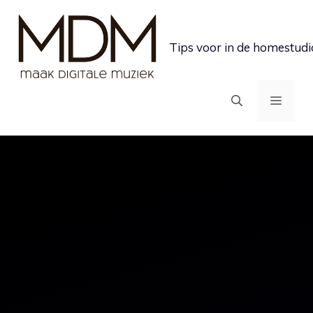
Ga
naar
Tips voor in de homestudi
de
inhoud
MEN