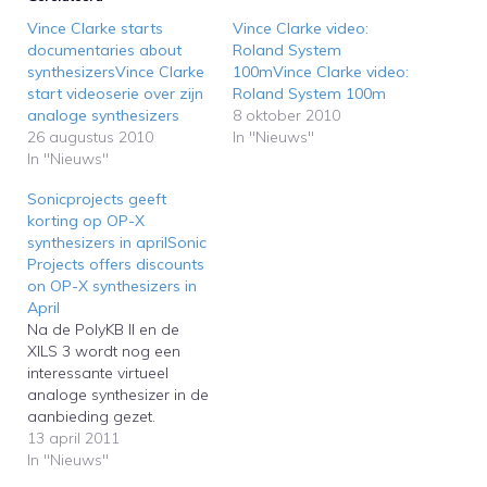
Vince Clarke starts
Vince Clarke video:
documentaries about
Roland System
synthesizersVince Clarke
100mVince Clarke video:
start videoserie over zijn
Roland System 100m
analoge synthesizers
8 oktober 2010
26 augustus 2010
In "Nieuws"
In "Nieuws"
Sonicprojects geeft
korting op OP-X
synthesizers in aprilSonic
Projects offers discounts
on OP-X synthesizers in
April
Na de PolyKB II en de
XILS 3 wordt nog een
interessante virtueel
analoge synthesizer in de
aanbieding gezet.
Sonicprojects geeft in de
13 april 2011
maand april tot 40
In "Nieuws"
procent korting op zijn