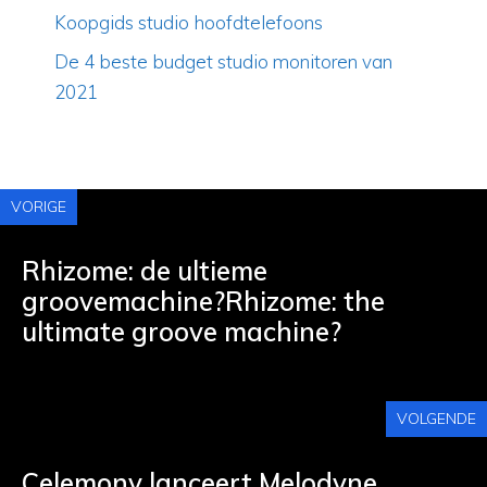
Koopgids studio hoofdtelefoons
De 4 beste budget studio monitoren van
2021
VORIGE
Rhizome: de ultieme
groovemachine?Rhizome: the
ultimate groove machine?
VOLGENDE
Celemony lanceert Melodyne