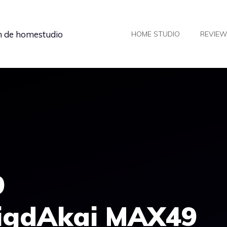
in de homestudio
HOME STUDIO
REVIE
9
igdAkai MAX49