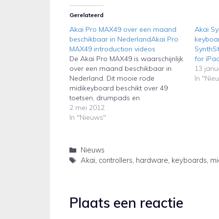
Gerelateerd
Akai Pro MAX49 over een maand
Akai Sy
beschikbaar in NederlandAkai Pro
keyboar
MAX49 introduction videos
SynthSt
De Akai Pro MAX49 is waarschijnlijk
for iPa
over een maand beschikbaar in
13 janu
Nederland. Dit mooie rode
In "Nie
midikeyboard beschikt over 49
toetsen, drumpads en
aanraakgevoelige schuifknoppen
2 mei 2012
(faders).
In "Nieuws"
Categorieën
Nieuws
Tags
Akai
,
controllers
,
hardware
,
keyboards
,
mi
Plaats een reactie