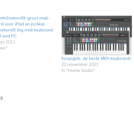
nthStation49: groot midi-
d voor iPad en pcAkai
ation49: big midi keyboard
d and PC
ari 2011
uws"
Koopgids: de beste MIDI-keyboards
22 november 2021
In "Home studio"
di