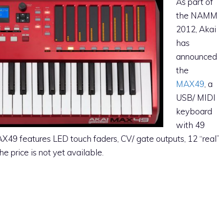
As part of
the NAMM
2012, Akai
has
announced
the
MAX49
, a
USB/ MIDI
keyboard
with 49
49 features LED touch faders, CV/ gate outputs, 12 “real
 price is not yet available.