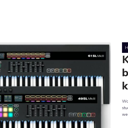
H
K
b
k
Wa
stu
wel