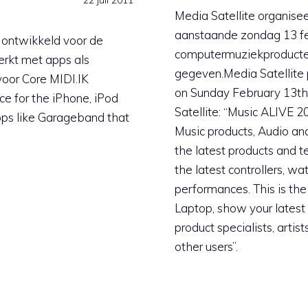
Media Satellite organis
aanstaande zondag 13 fe
 ontwikkeld voor de
computermuziekproducten
erkt met apps als
gegeven.Media Satellite
oor Core MIDI.IK
on Sunday February 13th
e for the iPhone, iPod
Satellite: “Music ALIVE 
pps like Garageband that
Music products, Audio a
the latest products and t
the latest controllers, w
performances. This is the
Laptop, show your latest
product specialists, artis
other users”.