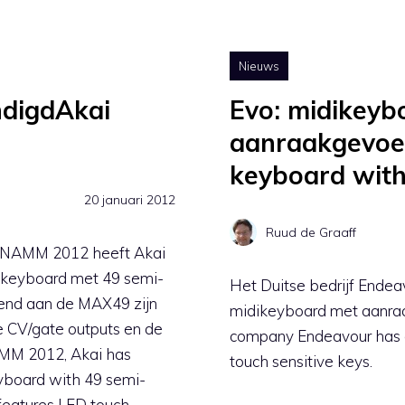
Nieuws
digdAkai
Evo: midikeyb
aanraakgevoel
keyboard with
20 januari 2012
Ruud de Graaff
s NAMM 2012 heeft Akai
 keyboard met 49 semi-
Het Duitse bedrijf Endea
lend aan de MAX49 zijn
midikeyboard met aanra
e CV/gate outputs en de
company Endeavour has d
AMM 2012, Akai has
touch sensitive keys.
board with 49 semi-
features LED touch