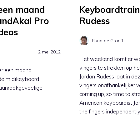
 een maand
Keyboardtrain
andAkai Pro
Rudess
deos
Ruud de Graaff
2 mei 2012
Het weekend komt er wee
vingers te strekken op h
ver een maand
Jordan Rudess laat in de
ode midikeyboard
vingers onafhankelijker 
 aanraakgevoelige
coming up, so time to str
American keyboardist Jo
the fingers independently