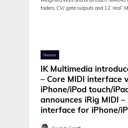
faders, CV/ gate outputs and 12 “real” 
Nieuws
IK Multimedia introduc
– Core MIDI interface 
iPhone/iPod touch/iPa
announces iRig MIDI –
interface for iPhone/i
Ruud de Graaff