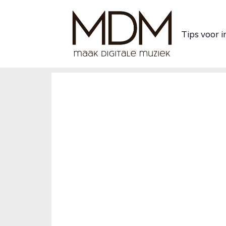
Ga
naar
Tips voor 
de
inhoud