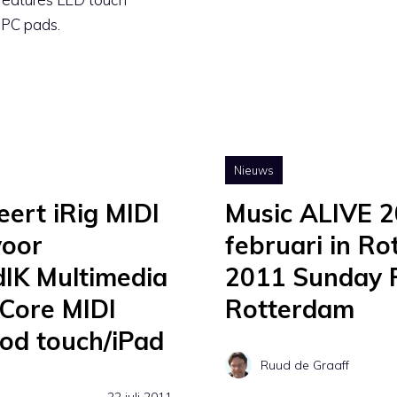
MPC pads.
Nieuws
eert iRig MIDI
Music ALIVE 
voor
februari in R
dIK Multimedia
2011 Sunday F
 Core MIDI
Rotterdam
Pod touch/iPad
Ruud de Graaff
22 juli 2011