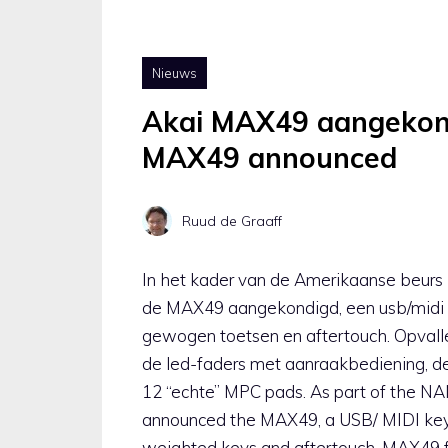
Nieuws
Akai MAX49 aangekon
MAX49 announced
Ruud de Graaff
In het kader van de Amerikaanse beur
de MAX49 aangekondigd, een usb/midi
gewogen toetsen en aftertouch. Opval
de led-faders met aanraakbediening, d
12 “echte” MPC pads. As part of the N
announced the MAX49, a USB/ MIDI key
weighted keys and aftertouch. MAX49 