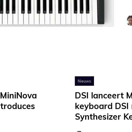
Nieuws
 MiniNova
DSI lanceert 
ntroduces
keyboard DSI 
Synthesizer K