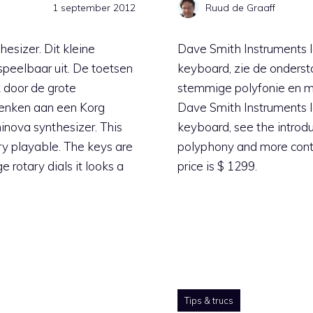
1 september 2012
Ruud de Graaff
esizer. Dit kleine
Dave Smith Instruments 
speelbaar uit. De toetsen
keyboard, zie de onderst
k door de grote
stemmige polyfonie en 
denken aan een Korg
Dave Smith Instruments 
nova synthesizer. This
keyboard, see the introdu
ry playable. The keys are
polyphony and more cont
e rotary dials it looks a
price is $ 1299.
Tips & trucs