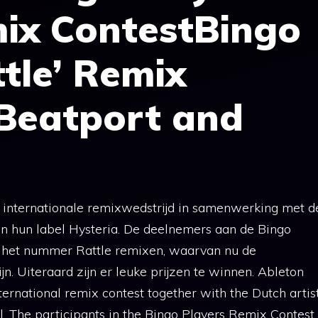
mix ContestBingo
ttle’ Remix
 Beatport and
 internationale remixwedstrijd in samenwerking met d
en hun label Hysteria. De deelnemers aan de Bingo
 het nummer Rattle remixen, waarvan nu de
jn. Uiteraard zijn er leuke prijzen te winnen. Ableton
ernational remix contest together with the Dutch artis
l. The participants in the Bingo Players Remix Contest