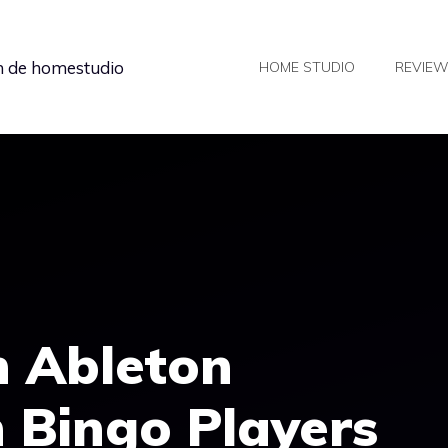
in de homestudio
HOME STUDIO
REVIE
n Ableton
 Bingo Players