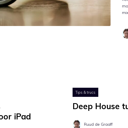
mod
mi
Tips & trucs
s
Deep House tut
oor iPad
Ruud de Graaff