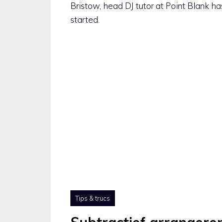
Bristow, head DJ tutor at Point Blank has
started.
Tips & trucs