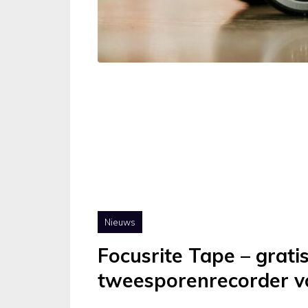
Nieuws
Focusrite Tape – grati
tweesporenrecorder v