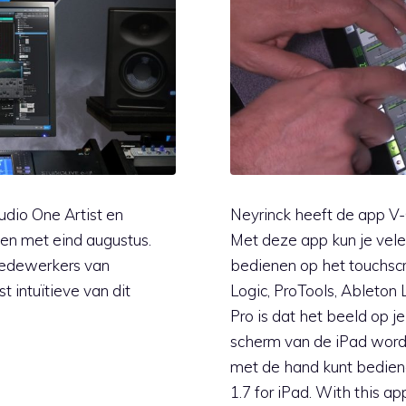
udio One Artist en
Neyrinck heeft de app V-C
 en met eind augustus.
Met deze app kun je vele
edewerkers van
bedienen op het touchsc
 intuïtieve van dit
Logic, ProTools, Ableton 
Pro is dat het beeld op 
scherm van de iPad word
met de hand kunt bediene
1.7 for iPad. With this a