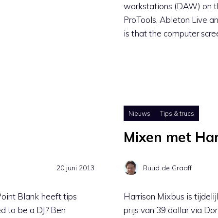
workstations (DAW) on th
ProTools, Ableton Live a
is that the computer scre
Nieuws
Tips & trucs
Mixen met Har
20 juni 2013
Ruud de Graaff
Point Blank heeft tips
Harrison Mixbus is tijdel
d to be a DJ? Ben
prijs van 39 dollar via D