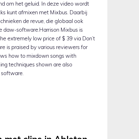
d om het geluid. In deze video wordt
acks kunt afmixen met Mixbus. Daarbij
echnieken de revue, die globaal ook
re daw-software.Harrison Mixbus is
the extremely low price of $ 39 via Don’t
re is praised by various reviewers for
hows how to mixdown songs with
xing techniques shown are also
 software.