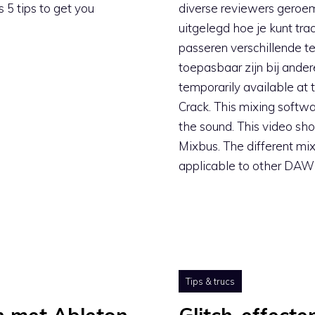
 5 tips to get you
diverse reviewers geroem
uitgelegd hoe je kunt tr
passeren verschillende t
toepasbaar zijn bij ande
temporarily available at 
Crack. This mixing softwa
the sound. This video s
Mixbus. The different mi
applicable to other DAW
Tips & trucs