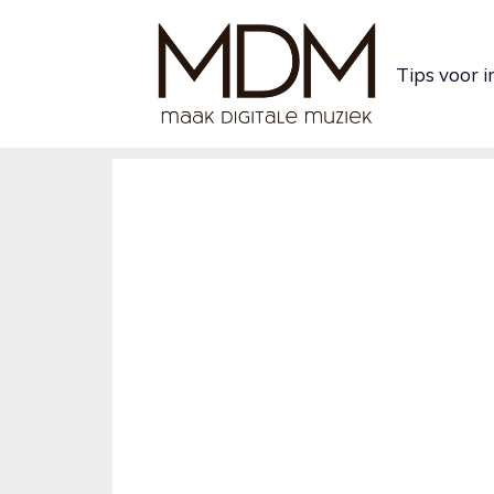
Ga
naar
Tips voor 
de
inhoud