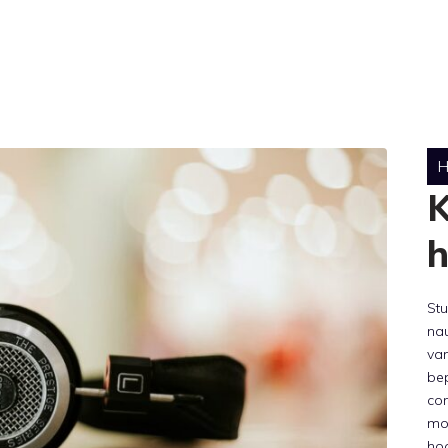
H
K
h
Stu
na
van
bep
com
mo
hoo