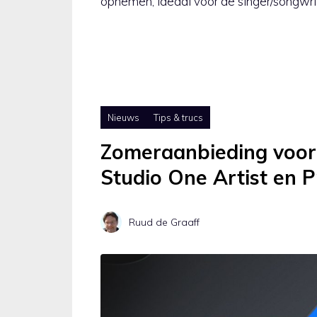
opnemen, ideaal voor de singer/songwri
Nieuws
Tips & trucs
Zomeraanbieding voor
Studio One Artist en 
Ruud de Graaff