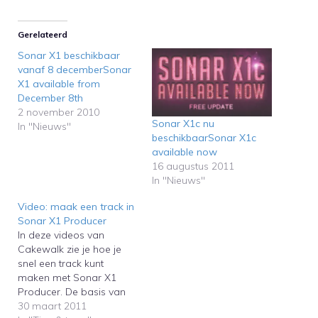
Gerelateerd
Sonar X1 beschikbaar
vanaf 8 decemberSonar
X1 available from
December 8th
2 november 2010
Sonar X1c nu
In "Nieuws"
beschikbaarSonar X1c
available now
16 augustus 2011
In "Nieuws"
Video: maak een track in
Sonar X1 Producer
In deze videos van
Cakewalk zie je hoe je
snel een track kunt
maken met Sonar X1
Producer. De basis van
de track wordt gemaakt
30 maart 2011