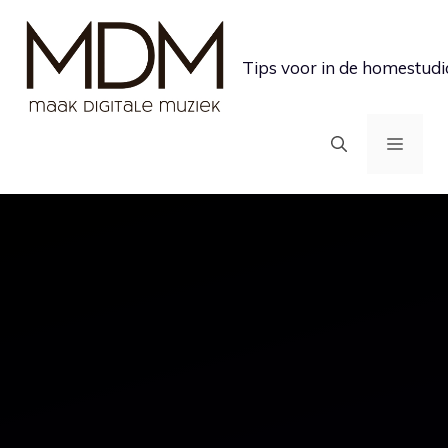
Ga
naar
Tips voor in de homestudi
de
inhoud
MEN