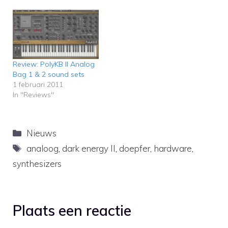
Review: PolyKB II Analog
Bag 1 & 2 sound sets
1 februari 2011
In "Reviews"
Categorieën
Nieuws
Tags
analoog
,
dark energy II
,
doepfer
,
hardware
,
synthesizers
Plaats een reactie