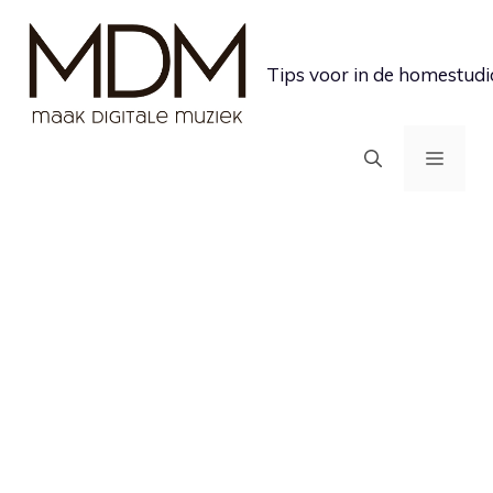
Ga
naar
Tips voor in de homestudi
de
inhoud
MEN