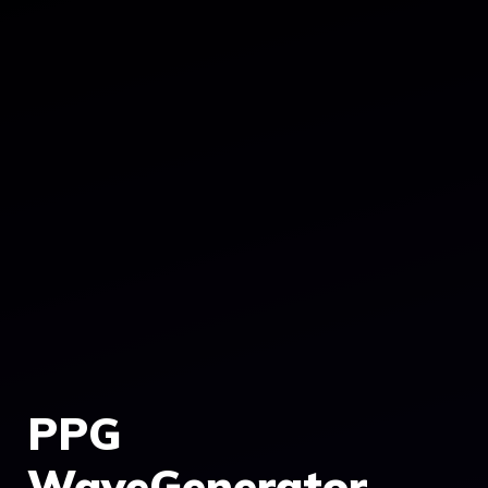
PPG
WaveGenerator –