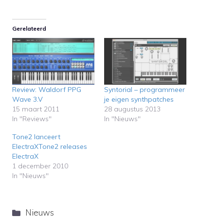
Gerelateerd
Review: Waldorf PPG
Syntorial – programmeer
Wave 3.V
je eigen synthpatches
15 maart 2011
28 augustus 2013
In "Reviews"
In "Nieuws"
Tone2 lanceert
ElectraXTone2 releases
ElectraX
1 december 2010
In "Nieuws"
Categorieën
Nieuws