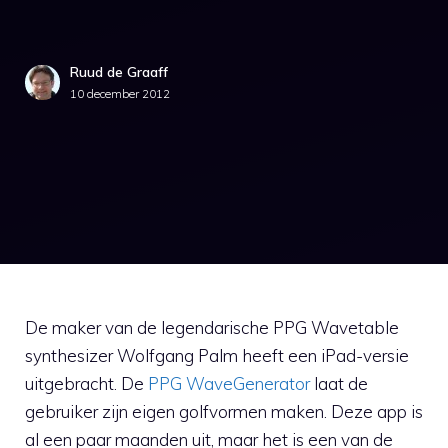
Ruud de Graaff
10 december 2012
De maker van de legendarische PPG Wavetable
synthesizer Wolfgang Palm heeft een iPad-versie
uitgebracht. De
PPG WaveGenerator
laat de
gebruiker zijn eigen golfvormen maken. Deze app is
al een paar maanden uit, maar het is een van de