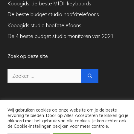
Koopgids: de beste MIDI-keyboards
De beste budget studio hoofdtelefoons
Koopgids studio hoofdtelefoons
De 4 beste budget studio monitoren van 2021
Zoek op deze site
Zoek
naar:
Wij gebruiken cookies op onze website om je de beste
Copyright © 2026 Maak Digitale Muziek
ervaring te bieden. Door op Alles Accepteren te klikken ga je
akkoord met het gebruik van alle cookies. Je kan echter ook
de Cookie-instellingen bekijken voor meer controle.