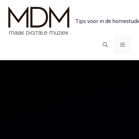
Ga
naar
Tips voor in de homestudi
de
inhoud
MEN