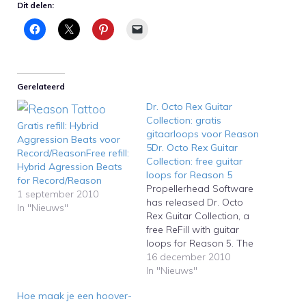
Dit delen:
Gerelateerd
Dr. Octo Rex Guitar
Collection: gratis
Gratis refill: Hybrid
gitaarloops voor Reason
Aggression Beats voor
5Dr. Octo Rex Guitar
Record/ReasonFree refill:
Collection: free guitar
Hybrid Agression Beats
loops for Reason 5
for Record/Reason
Propellerhead Software
1 september 2010
has released Dr. Octo
In "Nieuws"
Rex Guitar Collection, a
free ReFill with guitar
loops for Reason 5. The
ReFill contains 355
16 december 2010
acoustic and electric
In "Nieuws"
guitar loops with different
Hoe maak je een hoover-
chords in 10 styles.