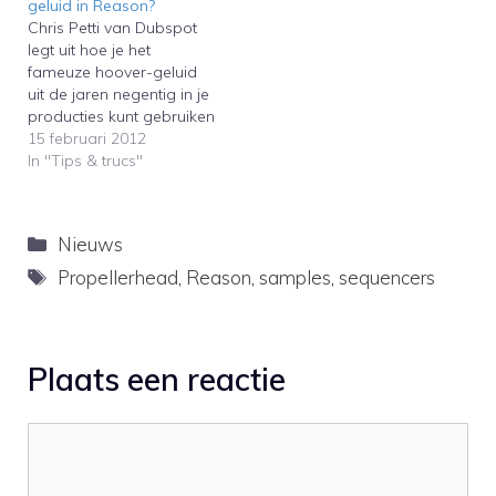
geluid in Reason?
Chris Petti van Dubspot
legt uit hoe je het
fameuze hoover-geluid
uit de jaren negentig in je
producties kunt gebruiken
met behulp van de
15 februari 2012
synthesizer Thor in
In "Tips & trucs"
Reason.Chris Petti of
Dubspot explains how to
create the famous hoover
Categorieën
Nieuws
sound of the nineties with
the Thor synthesizer in
Tags
Propellerhead
,
Reason
,
samples
,
sequencers
Reason.
Plaats een reactie
Reactie