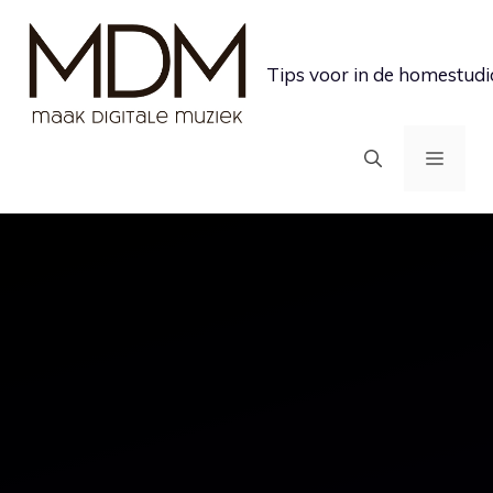
Ga
naar
Tips voor in de homestudi
de
inhoud
MEN