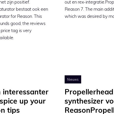
et zijn positief.
out en rex-integratie.Pr
 Faturator bestaat ook een
Reason 7. The main addit
rator for Reason. This
which was desired by ma
sounds good, the reviews
 price tag is very
ailable.
Nieuws
 interessanter
Propellerhead
spice up your
synthesizer v
n tips
ReasonPropell