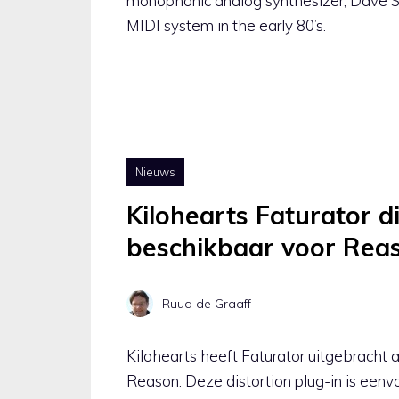
monophonic analog synthesizer, Dave S
MIDI system in the early 80’s.
Nieuws
Kilohearts Faturator d
beschikbaar voor Rea
Ruud de Graaff
Kilohearts heeft Faturator uitgebracht a
Reason. Deze distortion plug-in is eenvo