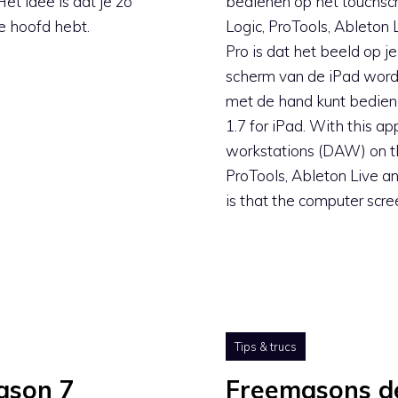
t idee is dat je zo
bedienen op het touchsc
je hoofd hebt.
Logic, ProTools, Ableton 
Pro is dat het beeld op 
scherm van de iPad word
met de hand kunt bediene
1.7 for iPad. With this a
workstations (DAW) on th
ProTools, Ableton Live a
is that the computer scre
Tips & trucs
ason 7
Freemasons de