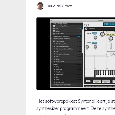
Ruud de Graaff
Het softwarepakket Syntorial leert je s
synthesizer programmeert. Deze synthes