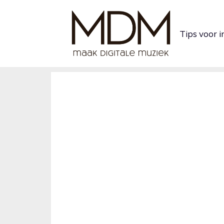
Ga
naar
Tips voor 
de
inhoud