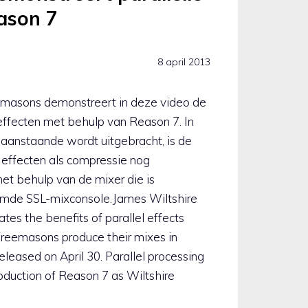
eason 7
8 april 2013
emasons demonstreert in deze video de
 effecten met behulp van Reason 7. In
 aanstaande wordt uitgebracht, is de
e effecten als compressie nog
t behulp van de mixer die is
emde SSL-mixconsole.James Wiltshire
es the benefits of parallel effects
 Freemasons produce their mixes in
eleased on April 30. Parallel processing
oduction of Reason 7 as Wiltshire