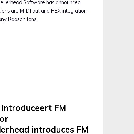
opellerhead Software has announced
ions are MIDI out and REX integration,
ny Reason fans.
 introduceert FM
oor
erhead introduces FM