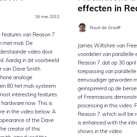
effecten in R
16 mei 2013
Ruud de Graaff
e features van Reason 7
n met midi. De
James Wiltshire van Fre
derstaande video door
voordelen van parallelle
 Aardig in dit voorbeeld
Reason 7, dat op 30 april
er van Dave Smith
toepassing van parallell
phone analoge
eenvoudiger geworden me
aren 80 het midi-systeem
geïnspireerd op de bero
ost interesting features
of Freemasons demonstrat
I hardware now. This is
processing in this video.
e in the video below. A
Reason 7, which will be r
e appearance of the Dave
is enhanced with the intr
e creator of this
shows in the video.