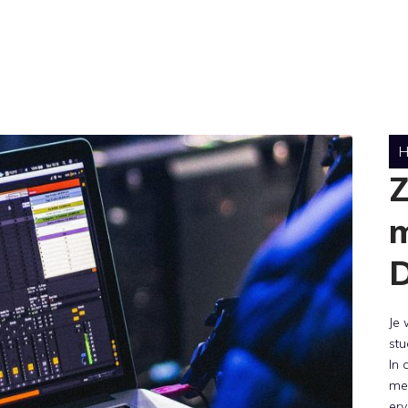
H
Z
m
Je 
st
In 
mee
erv