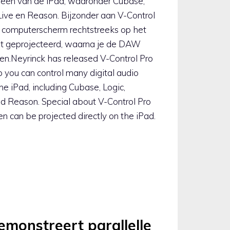
reen van de iPad, waaronder Cubase,
Live en Reason. Bijzonder aan V-Control
je computerscherm rechtstreeks op het
t geprojecteerd, waarna je de DAW
n.Neyrinck has released V-Control Pro
pp you can control many digital audio
e iPad, including Cubase, Logic,
nd Reason. Special about V-Control Pro
en can be projected directly on the iPad.
monstreert parallelle