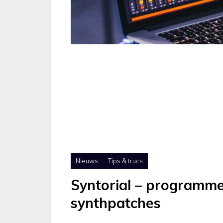
Nieuws
Tips & trucs
Syntorial – programme
synthpatches