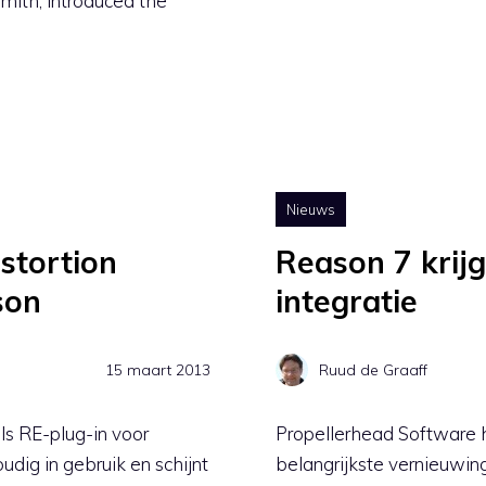
mith, introduced the
Nieuws
istortion
Reason 7 krijg
son
integratie
15 maart 2013
Ruud de Graaff
ls RE-plug-in voor
Propellerhead Software 
udig in gebruik en schijnt
belangrijkste vernieuwin