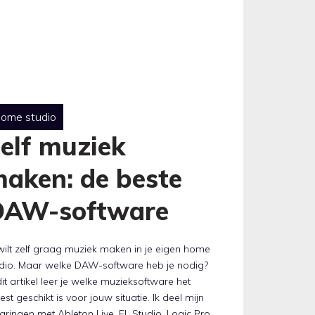
ome studio
elf muziek
aken: de beste
DAW-software
wilt zelf graag muziek maken in je eigen home
udio. Maar welke DAW-software heb je nodig?
dit artikel leer je welke muzieksoftware het
st geschikt is voor jouw situatie. Ik deel mijn
aringen met Ableton Live, FL Studio, Logic Pro