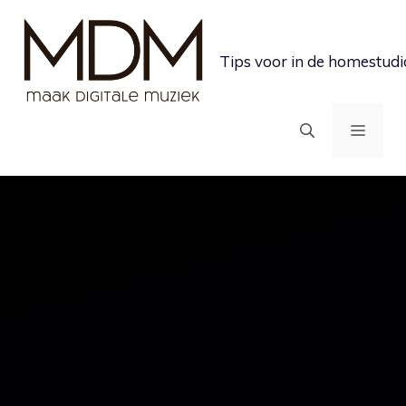
Ga
naar
Tips voor in de homestudi
de
inhoud
MEN