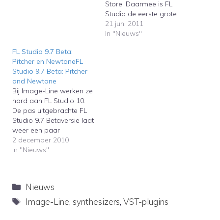
Store. Daarmee is FL
Studio de eerste grote
sequencer die nu
21 juni 2011
gedeeltelijke integratie
In "Nieuws"
biedt met de iPad,
FL Studio 9.7 Beta:
iPhone, en iPod touch. Er
Pitcher en NewtoneFL
bestaan twee
Studio 9.7 Beta: Pitcher
verschillende versies: FL
and Newtone
Studio Mobile HD voor de
Bij Image-Line werken ze
iPad en FL Studio…
hard aan FL Studio 10.
De pas uitgebrachte FL
Studio 9.7 Betaversie laat
weer een paar
interessante nieuwe
2 december 2010
features zien. De meest
In "Nieuws"
opvallende tools zijn
Pitcher en Newtone,
waarmee de toonhoogte
Categorieën
Nieuws
van bijvoorbeeld zang
kan worden aangepast.
Tags
Image-Line
,
synthesizers
,
VST-plugins
En daarmee is er weer
een nieuwe host