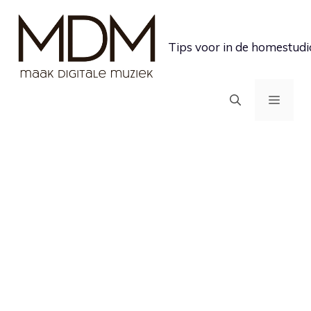
Ga
naar
Tips voor in de homestudi
de
inhoud
MEN