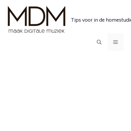
Ga
naar
Tips voor in de homestudi
de
inhoud
MEN