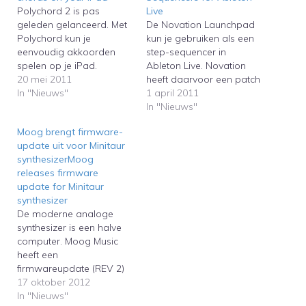
Polychord 2 is pas
Live
geleden gelanceerd. Met
De Novation Launchpad
Polychord kun je
kun je gebruiken als een
eenvoudig akkoorden
step-sequencer in
spelen op je iPad.
Ableton Live. Novation
Polychord heeft
20 mei 2011
heeft daarvoor een patch
ingebouwde synthesizers,
In "Nieuws"
uitgebracht voor
1 april 2011
maar kan ook de midi
gebruikers van (het
In "Nieuws"
aansturen van
prijzige) Max for Live,
Moog brengt firmware-
sequencers als Ableton,
maar met een beetje
update uit voor Minitaur
Garageband, Logic en
creativiteit kan dit ook
synthesizerMoog
Pro Tools. Polychord 2
zonder Max for Live. De
releases firmware
was recently launched.
Belgische minimal techno
update for Minitaur
With Polychord you can
en elektro-artiest Aurex
synthesizer
easily play chords on
DJ heeft hiervoor een
De moderne analoge
your iPad.…
viertal…
synthesizer is een halve
computer. Moog Music
heeft een
firmwareupdate (REV 2)
uitgebracht voor de
17 oktober 2012
fantastisch klinkende
In "Nieuws"