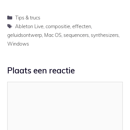
Minitaur bassynthesizer.
Met de nieuwe
specificaties wordt de
Categorieën
Tips & trucs
Minitaur nog
begerenswaardiger dan
Tags
Ableton Live
,
compositie
,
effecten
,
hij al was.The modern
geluidsontwerp
,
Mac OS
,
sequencers
,
synthesizers
,
analog synthesizer is half
a computer. Moog Music
Windows
has released a firmware
update (REV…
Plaats een reactie
Reactie