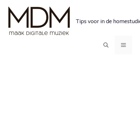
Ga
naar
Tips voor in de homestudi
de
inhoud
MEN