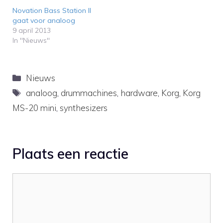
Novation Bass Station II
gaat voor analoog
9 april 2013
In "Nieuws"
Categorieën
Nieuws
Tags
analoog
,
drummachines
,
hardware
,
Korg
,
Korg
MS-20 mini
,
synthesizers
Plaats een reactie
Reactie