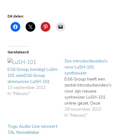
Dit delen:
Gerelateerd
Zes introductievideo’s
voor LuSH-101
D16 Group kondigt LuSH-
synthesizer
101 aanD16 Group
D16 Group heeft een
announces LuSH-101
zestal introductievideo's
13 september 2012
voor zijn nieuwe
In "Nieuws"
synhesizer LuSH-101
online gezet. Deze
synthesizer is een
29 november 2012
emulatie van de analoge
In "Nieuws"
Roland SH-101
Togu Audio Line lanceert
synthesizer en nog veel
TAL NoiseMaker
meer. D16 Group has