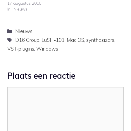
17 augustus 2010
made six introductory
In "Nieuws"
videos for the new
synhesizer Lush-101. This
synthesizer is an
emulation of the analog
Categorieën
Nieuws
Roland SH-101…
Tags
D16 Group
,
LuSH-101
,
Mac OS
,
synthesizers
,
VST-plugins
,
Windows
Plaats een reactie
Reactie