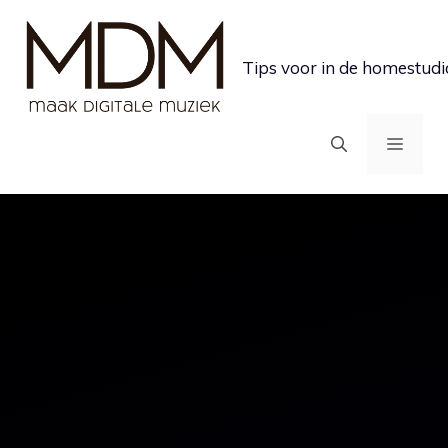
Ga
naar
Tips voor in de homestudi
de
inhoud
MEN