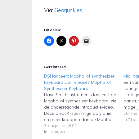
Via:
Gearjunkies
Dit delen:
Gerelateerd
DSI lanceert Mopho x4 synthesizer
Midi h
keyboard DSI releases Mopho x4
Een van
Synthesizer Keyboard
springe
Dave Smith Instruments lanceert de
is dat 
Mopho x4 synthesizer keyboard, zie
aanstur
de onderstaande introductievideo.
mogelij
Deze biedt 4-stemmige polyfonie
de ond
16 mei
en meer knoppen dan de Mopho
Propell
In "Tips
keyboard. Dave Smith Instruments
3 augustus 2012
gedemon
launches the Mopho x4 synthesizer
In "Nieuws"
voorbee
keyboard, see the introductory
Mopho s