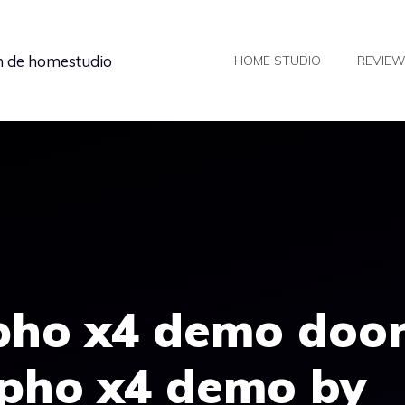
in de homestudio
HOME STUDIO
REVIE
ho x4 demo doo
pho x4 demo by