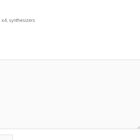
ents. De…
 x4
,
synthesizers