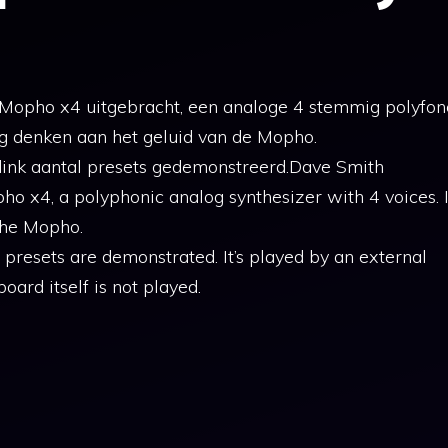
 Mopho x4 uitgebracht, een analoge 4 stemmig polyfon
 erg denken aan het geluid van de Mopho.
flink aantal presets gedemonstreerd.Dave Smith
ho x4, a polyphonic analog synthesizer with 4 voices. I
 the Mopho.
 presets are demonstrated. It’s played by an external
oard itself is not played.