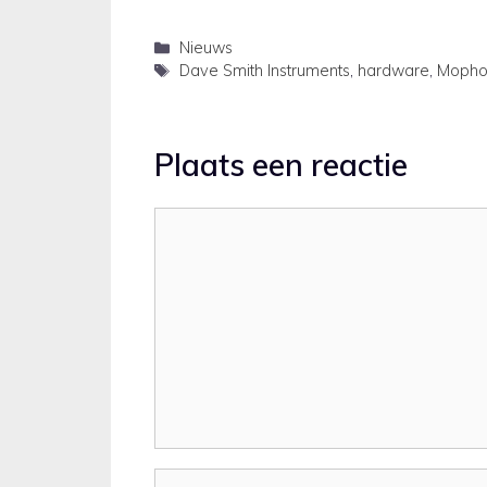
video below. It has 4-voice
Instrum
polyphony and more controls than
Categorieën
Nieuws
the Mopho keyboard. The…
Tags
Dave Smith Instruments
,
hardware
,
Mopho
Plaats een reactie
Reactie
Naam