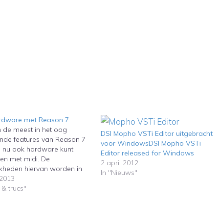
ardware met Reason 7
 de meest in het oog
DSI Mopho VSTi Editor uitgebracht
nde features van Reason 7
voor WindowsDSI Mopho VSTi
je nu ook hardware kunt
Editor released for Windows
en met midi. De
2 april 2012
kheden hiervan worden in
In "Nieuws"
erstaande video door
 2013
erhead Software
 & trucs"
streerd. Aardig in dit
ld is het gebruik van de
ynthesizer van Dave Smith