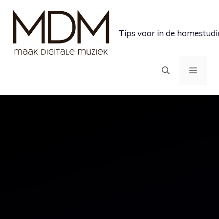
Ga
naar
Tips voor in de homestudi
de
inhoud
MEN