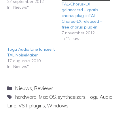
27 september 2012
TAL-Chorus-LX
In "Nieuws"
gelanceerd – gratis
chorus plug-inTAL-
Chorus-LX released –
free chorus plug-in
7 november 2012
In "Nieuws"
Togu Audio Line lanceert
TAL NoiseMaker
17 augustus 2010
In "Nieuws"
Categorieën
Nieuws
,
Reviews
Tags
hardware
,
Mac OS
,
synthesizers
,
Togu Audio
Line
,
VST-plugins
,
Windows