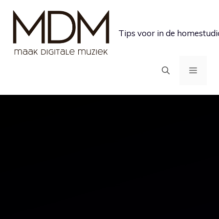
Ga
naar
Tips voor in de homestudi
de
inhoud
MEN