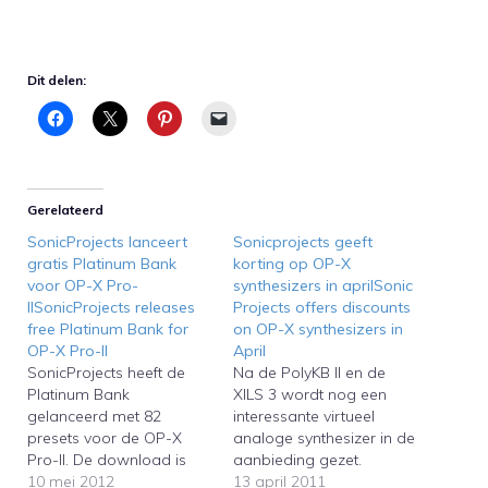
Dit delen:
Gerelateerd
SonicProjects lanceert
Sonicprojects geeft
gratis Platinum Bank
korting op OP-X
voor OP-X Pro-
synthesizers in aprilSonic
IISonicProjects releases
Projects offers discounts
free Platinum Bank for
on OP-X synthesizers in
OP-X Pro-II
April
SonicProjects heeft de
Na de PolyKB II en de
Platinum Bank
XILS 3 wordt nog een
gelanceerd met 82
interessante virtueel
presets voor de OP-X
analoge synthesizer in de
Pro-II. De download is
aanbieding gezet.
gratis via de website van
10 mei 2012
Sonicprojects geeft in de
13 april 2011