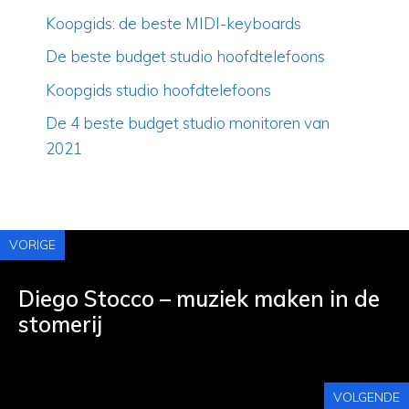
Koopgids: de beste MIDI-keyboards
De beste budget studio hoofdtelefoons
Koopgids studio hoofdtelefoons
De 4 beste budget studio monitoren van
2021
VORIGE
Diego Stocco – muziek maken in de
stomerij
VOLGENDE